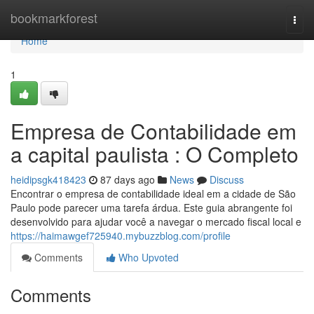
Home
bookmarkforest
Togg
navi
Home
1
Empresa de Contabilidade em
a capital paulista : O Completo
heidipsgk418423
87 days ago
News
Discuss
Encontrar o empresa de contabilidade ideal em a cidade de São
Paulo pode parecer uma tarefa árdua. Este guia abrangente foi
desenvolvido para ajudar você a navegar o mercado fiscal local e
https://haimawgef725940.mybuzzblog.com/profile
Comments
Who Upvoted
Comments