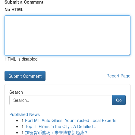
Submit a Comment
No HTML
HTML is disabled
Report Page
Search
Go
Published News
1
Fort Mill Auto Glass: Your Trusted Local Experts
1
Top IT Firms in the City : A Detailed ...
1
加密货币赌场：未来博彩新趋势？