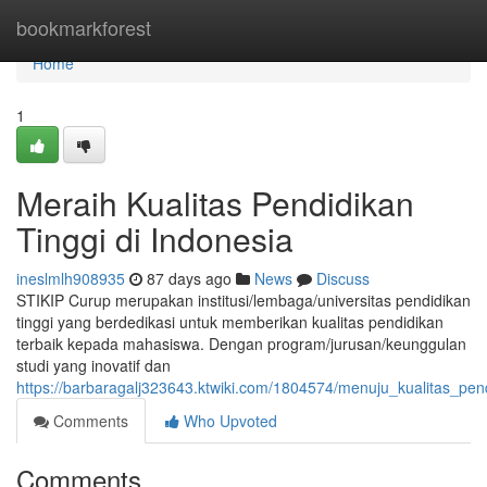
Home
bookmarkforest
Home
1
Meraih Kualitas Pendidikan
Tinggi di Indonesia
ineslmlh908935
87 days ago
News
Discuss
STIKIP Curup merupakan institusi/lembaga/universitas pendidikan
tinggi yang berdedikasi untuk memberikan kualitas pendidikan
terbaik kepada mahasiswa. Dengan program/jurusan/keunggulan
studi yang inovatif dan
https://barbaragalj323643.ktwiki.com/1804574/menuju_kualitas_pend
Comments
Who Upvoted
Comments