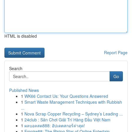
HTML is disabled
Report Page
Search
Go
Published News
1
WK66 Contact Us: Your Questions Answered
1
Smart Waste Management Techniques with Rubbish
...
1
Nova Scrap Copper Recycling – Sydney’s Leading ...
1
24club : Sân Chơi Giải Trí Hàng Đầu Việt Nam
1
ผลบอลสด888: อัปเดตสกอร์ล่าสุด!
1
Empire88: The Rising Star of Online Entertain...