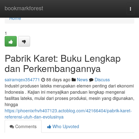
Home
bookmarkforest
Togg
navi
Home
1
Pabrik Karet: Buku Lengkap
dan Perkembangannya
sairamqex354771
88 days ago
News
Discuss
Industri produsen lateks merupakan elemen penting dari ekonomi
Indonesia . Kajian ini menyajikan panduan lengkap mengenai
fasilitas lateks, mulai dari proses produksi, mesin yang digunakan,
hingga
https://phoenixrhvh407123.actoblog.com/42166404/pabrik-karet-
referensi-utuh-dan-evolusinya
Comments
Who Upvoted