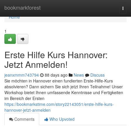
Home
bookmarkforest
Togg
navi
Home
1
Erste Hilfe Kurs Hannover:
Jetzt Anmelden!
jeanxmmm743794
88 days ago
News
Discuss
Sie möchten in Hannover einen fundierten Erste-Hilfe-Kurs
absolvieren? Dann sichern Sie sich jetzt Ihren Teilnahme! Unser
Workshop bietet Ihnen umfassende Kenntnisse und Fertigkeiten
im Bereich der Ersten
https://bookmarkstime.com/story22143051/erste-hilfe-kurs-
hannover-jetzt-anmelden
Comments
Who Upvoted