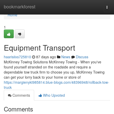
Home
bookmarkforest
Togg
navi
Home
1
Equipment Transport
haarisiixs725810
87 days ago
News
Discuss
McKinney Towing Solutions McKinney Towing - When you've
found yourself stranded on the roadside and require a
dependable tow truck firm to choose you up, McKinney Towing
can get your lorry back to your home or store of
https://margienykt985814.blue-blogs.com/48396948/rollback-tow-
truck
Comments
Who Upvoted
Comments