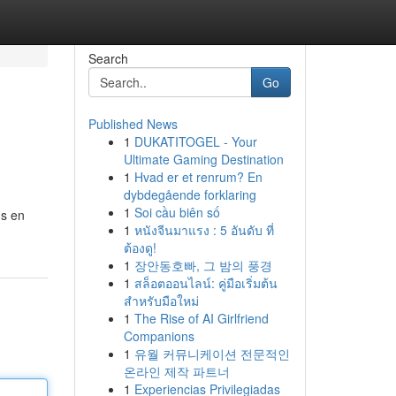
Search
Go
Published News
1
DUKATITOGEL - Your
Ultimate Gaming Destination
1
Hvad er et renrum? En
dybdegående forklaring
1
Soi cầu biên số
's en
1
หนังจีนมาแรง : 5 อันดับ ที่
ต้องดู!
1
장안동호빠, 그 밤의 풍경
1
สล็อตออนไลน์: คู่มือเริ่มต้น
สำหรับมือใหม่
1
The Rise of AI Girlfriend
Companions
1
유월 커뮤니케이션 전문적인
온라인 제작 파트너
1
Experiencias Privilegiadas