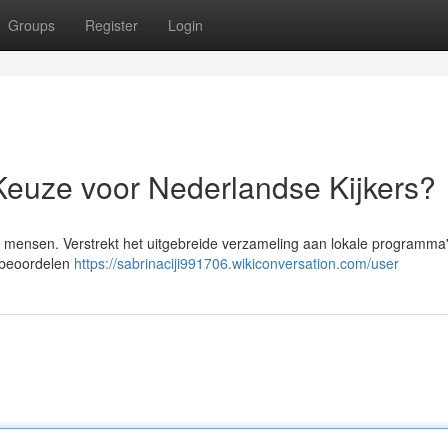
Groups
Register
Login
Keuze voor Nederlandse Kijkers?
 mensen. Verstrekt het uitgebreide verzameling aan lokale programma
n beoordelen
https://sabrinaciji991706.wikiconversation.com/user