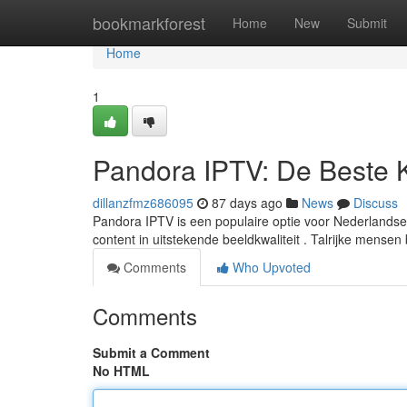
Home
bookmarkforest
Home
New
Submit
Home
1
Pandora IPTV: De Beste 
dillanzfmz686095
87 days ago
News
Discuss
Pandora IPTV is een populaire optie voor Nederlandse
content in uitstekende beeldkwaliteit . Talrijke mense
Comments
Who Upvoted
Comments
Submit a Comment
No HTML