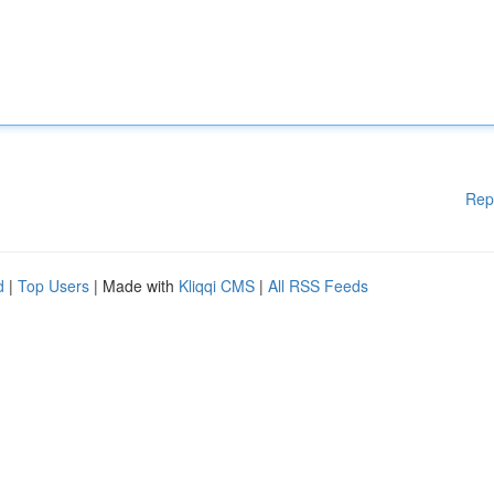
Rep
d
|
Top Users
| Made with
Kliqqi CMS
|
All RSS Feeds