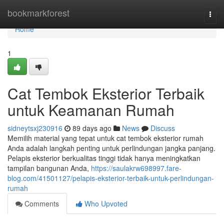
Home
bookmarkforest
Togg
navi
Home
1
Cat Tembok Eksterior Terbaik
untuk Keamanan Rumah
sidneytsxj230916
89 days ago
News
Discuss
Memilih material yang tepat untuk cat tembok eksterior rumah
Anda adalah langkah penting untuk perlindungan jangka panjang.
Pelapis eksterior berkualitas tinggi tidak hanya meningkatkan
tampilan bangunan Anda,
https://saulakrw698997.fare-
blog.com/41501127/pelapis-eksterior-terbaik-untuk-perlindungan-
rumah
Comments
Who Upvoted