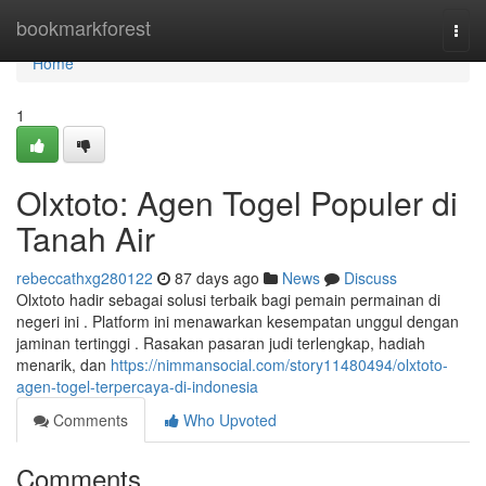
Home
bookmarkforest
Togg
navi
Home
1
Olxtoto: Agen Togel Populer di
Tanah Air
rebeccathxg280122
87 days ago
News
Discuss
Olxtoto hadir sebagai solusi terbaik bagi pemain permainan di
negeri ini . Platform ini menawarkan kesempatan unggul dengan
jaminan tertinggi . Rasakan pasaran judi terlengkap, hadiah
menarik, dan
https://nimmansocial.com/story11480494/olxtoto-
agen-togel-terpercaya-di-indonesia
Comments
Who Upvoted
Comments