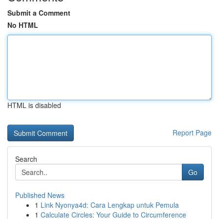
Submit a Comment
No HTML
HTML is disabled
Report Page
Search
Go
Published News
1
Link Nyonya4d: Cara Lengkap untuk Pemula
1
Calculate Circles: Your Guide to Circumference