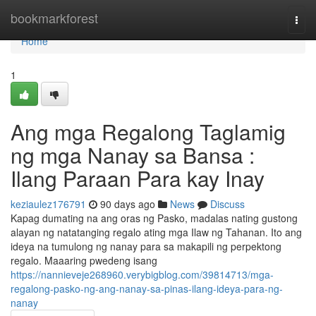
Home
bookmarkforest
Togg
navi
Home
1
Ang mga Regalong Taglamig
ng mga Nanay sa Bansa :
Ilang Paraan Para kay Inay
keziaulez176791
90 days ago
News
Discuss
Kapag dumating na ang oras ng Pasko, madalas nating gustong
alayan ng natatanging regalo ating mga Ilaw ng Tahanan. Ito ang
ideya na tumulong ng nanay para sa makapili ng perpektong
regalo. Maaaring pwedeng isang
https://nannieveje268960.verybigblog.com/39814713/mga-
regalong-pasko-ng-ang-nanay-sa-pinas-ilang-ideya-para-ng-
nanay