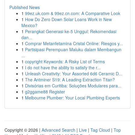
Published News
1
99ez.uk.com & 99ez.cn.com: A Comparative Look
1
How Do Zero Down Solar Loans Work in New
Mexico?
1
Perangkat Generasi ke-5 Unggul: Rekomendasi
dan...
1
Comprar Metanfetamina Cristal Online: Riesgos y...
1
Partisipasi Perempuan Maluku dalam Membangun
...
1
copyright Keywords: A Risky List of Terms
1
I do not have the ability to satisfy the r...
1
Unleash Creativity: Your Assorted 6d6 Ceramic D...
1
The Antminer S19: A Leading Extraction Titan?
1
Divisórias em Curitiba: Soluções Modulares para...
1
g2ggame88 Register
1
Melbourne Plumber: Your Local Plumbing Experts
Copyright © 2026 |
Advanced Search
|
Live
|
Tag Cloud
|
Top