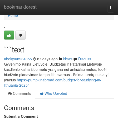
Home
bookmarkforest
Togg
navi
Home
1
```text
abelqyun934355
87 days ago
News
Discuss
Gyvenimo Kaina Lietuvoje: Biudžetas ir Patarimai Lietuvoje
kasdienio kaina šiuo metu yra gana nei anksčiau metus, todėl
biudžeto planavimas tampa itin svarbus . Šeima turėtų nustatyti
įvairius
https://pumpkinabroad.com/budget-for-studying-in-
lithuania-2025/
Comments
Who Upvoted
Comments
Submit a Comment