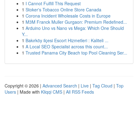
1
I Cannot Fulfill This Request
1
Stoker's Tobacco Online Store Canada
1
Corona Incident Wholesale Costs in Europe
1
M3M Franck Muller Gurgaon: Premium Redefined...
1
Arduino Uno vs Nano vs Mega: Which One Should
Y...
1
Bakırköy ilçesi Escort Hizmetleri : Kaliteli ...
1
A Local SEO Specialist across this count...
1
Trusted Panama City Beach top Pool Cleaning Ser...
Copyright © 2026 |
Advanced Search
|
Live
|
Tag Cloud
|
Top
Users
| Made with
Kliqqi CMS
|
All RSS Feeds