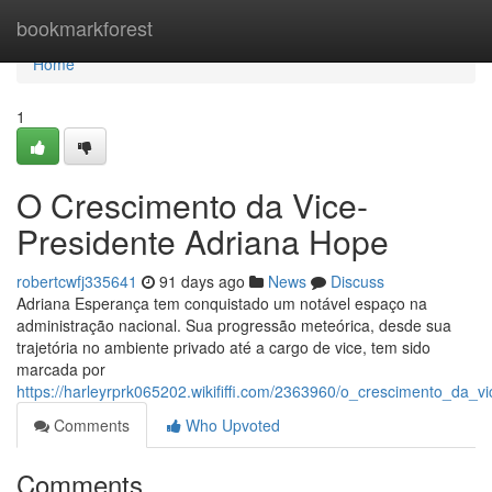
Home
bookmarkforest
Home
1
O Crescimento da Vice-
Presidente Adriana Hope
robertcwfj335641
91 days ago
News
Discuss
Adriana Esperança tem conquistado um notável espaço na
administração nacional. Sua progressão meteórica, desde sua
trajetória no ambiente privado até a cargo de vice, tem sido
marcada por
https://harleyrprk065202.wikififfi.com/2363960/o_crescimento_da_
Comments
Who Upvoted
Comments