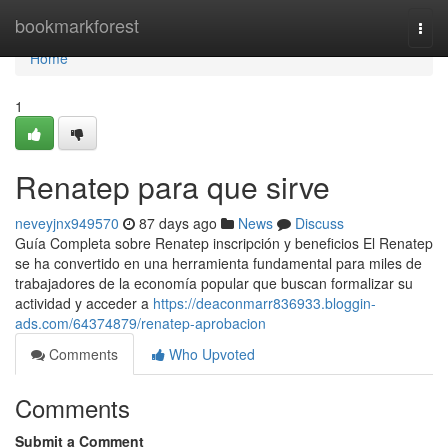
Home
bookmarkforest
Togg
navi
Home
1
Renatep para que sirve
neveyjnx949570
87 days ago
News
Discuss
Guía Completa sobre Renatep inscripción y beneficios El Renatep
se ha convertido en una herramienta fundamental para miles de
trabajadores de la economía popular que buscan formalizar su
actividad y acceder a
https://deaconmarr836933.bloggin-
ads.com/64374879/renatep-aprobacion
Comments
Who Upvoted
Comments
Submit a Comment