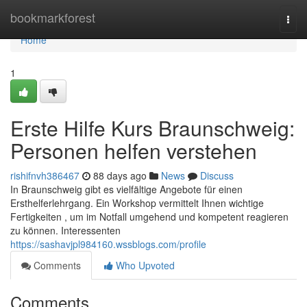
Home
bookmarkforest
Togg
navi
Home
1
Erste Hilfe Kurs Braunschweig:
Personen helfen verstehen
rishifnvh386467
88 days ago
News
Discuss
In Braunschweig gibt es vielfältige Angebote für einen
Ersthelferlehrgang. Ein Workshop vermittelt Ihnen wichtige
Fertigkeiten , um im Notfall umgehend und kompetent reagieren
zu können. Interessenten
https://sashavjpl984160.wssblogs.com/profile
Comments
Who Upvoted
Comments