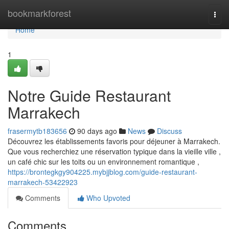
Home
bookmarkforest
Togg
navi
Home
1
Notre Guide Restaurant
Marrakech
frasermytb183656
90 days ago
News
Discuss
Découvrez les établissements favoris pour déjeuner à Marrakech.
Que vous recherchiez une réservation typique dans la vieille ville ,
un café chic sur les toits ou un environnement romantique ,
https://brontegkgy904225.mybjjblog.com/guide-restaurant-
marrakech-53422923
Comments
Who Upvoted
Comments