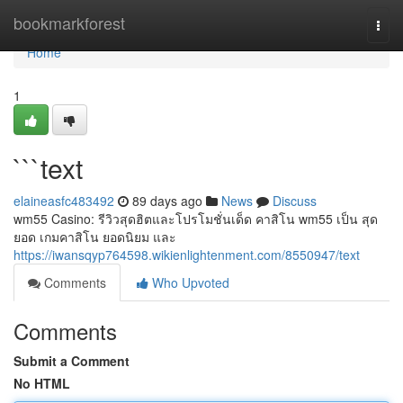
Home
bookmarkforest
Togg
navi
Home
1
```text
elaineasfc483492
89 days ago
News
Discuss
wm55 Casino: รีวิวสุดฮิตและโปรโมชั่นเด็ด คาสิโน wm55 เป็น สุด
ยอด เกมคาสิโน ยอดนิยม และ
https://iwansqyp764598.wikienlightenment.com/8550947/text
Comments
Who Upvoted
Comments
Submit a Comment
No HTML