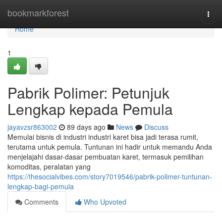
Home
bookmarkforest
Togg
navi
Home
1
Pabrik Polimer: Petunjuk
Lengkap kepada Pemula
jayavzsr863002
89 days ago
News
Discuss
Memulai bisnis di industri industri karet bisa jadi terasa rumit,
terutama untuk pemula. Tuntunan ini hadir untuk memandu Anda
menjelajahi dasar-dasar pembuatan karet, termasuk pemilihan
komoditas, peralatan yang
https://thesocialvibes.com/story7019546/pabrik-polimer-tuntunan-
lengkap-bagi-pemula
Comments
Who Upvoted