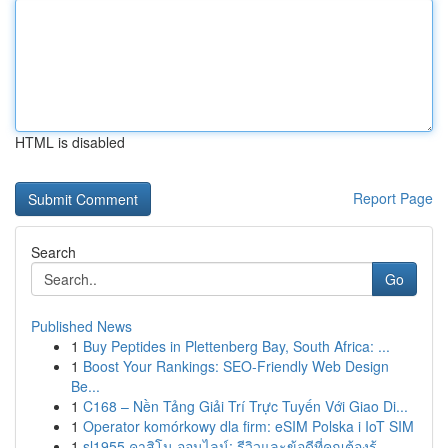
HTML is disabled
Report Page
Search
Go
Published News
1
Buy Peptides in Plettenberg Bay, South Africa: ...
1
Boost Your Rankings: SEO-Friendly Web Design
Be...
1
C168 – Nền Tảng Giải Trí Trực Tuyến Với Giao Di...
1
Operator komórkowy dla firm: eSIM Polska i IoT SIM
1
sl1955 คาสิโน ออนไลน์: รีวิวและข้อดีที่คุณต้องรู้