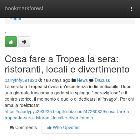
Home
bookmarkforest
Togg
navi
Home
1
Cosa fare a Tropea la sera:
ristoranti, locali e divertimento
barryfnfy591820
180 days ago
News
Discuss
La serata a Tropea si rivela un'esperienza indimenticabile! Dopo
una giornata trascorsa a godersi le spiagge "meravigliose" e il
centro storico, il momento è quello di dedicarsi al "svago". Per chi
ama la "deliziosa"
https://saadypyc293225.blogthisbiz.com/47260829/cosa-fare-a-
tropea-la-sera-ristoranti-locali-e-divertimento
Comments
Who Upvoted