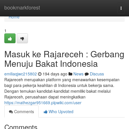
Home
bookmarkforest
Togg
navi
Home
1
Masuk ke Rajareceh : Gerbang
Menuju Bakat Indonesia
emiliaqjwc215802
194 days ago
News
Discuss
Rajareceh merupakan platform yang menawarkan kesempatan
bagi para pekerja keahlian di Indonesia untuk bekerja sama.
Dengan temukan kandidat-kandidat memiliki bakat melalui
Rajareceh, perusahaan dapat meningkatkan
https://mathezgar951669.plpwiki.com/user
Comments
Who Upvoted
Comments