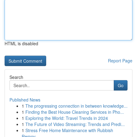
HTML is disabled
Report Page
Search
Go
Published News
1
The progressing connection in between knowledge...
1
Finding the Best House Cleaning Services in Pho...
1
Exploring the World: Travel Trends in 2024
1
The Future of Video Streaming: Trends and Predi...
1
Stress Free Home Maintenance with Rubbish
Remov...