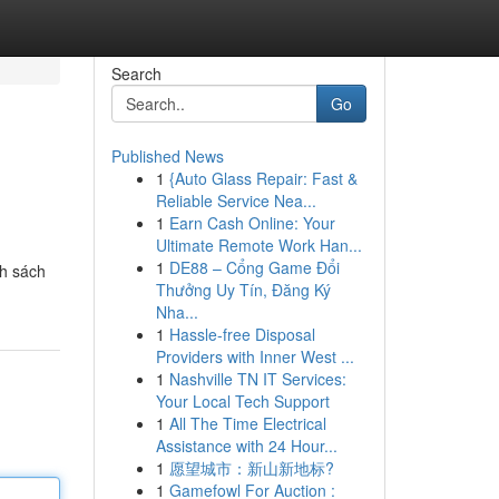
Search
Go
Published News
1
{Auto Glass Repair: Fast &
Reliable Service Nea...
1
Earn Cash Online: Your
Ultimate Remote Work Han...
1
DE88 – Cổng Game Đổi
nh sách
Thưởng Uy Tín, Đăng Ký
Nha...
1
Hassle-free Disposal
Providers with Inner West ...
1
Nashville TN IT Services:
Your Local Tech Support
1
All The Time Electrical
Assistance with 24 Hour...
1
愿望城市：新山新地标?
1
Gamefowl For Auction :