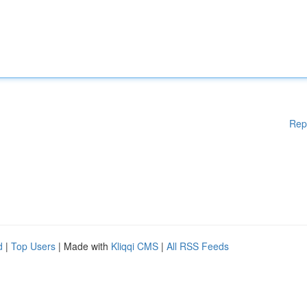
Rep
d
|
Top Users
| Made with
Kliqqi CMS
|
All RSS Feeds