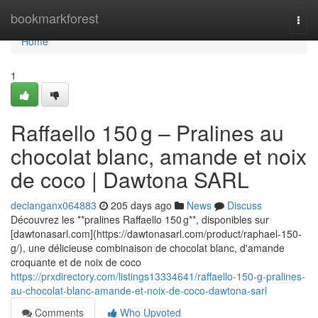
Home
bookmarkforest
Togg
navi
Home
1
Raffaello 150 g – Pralines au
chocolat blanc, amande et noix
de coco | Dawtona SARL
declanganx064883
205 days ago
News
Discuss
Découvrez les **pralines Raffaello 150 g**, disponibles sur
[dawtonasarl.com](https://dawtonasarl.com/product/raphael-150-
g/), une délicieuse combinaison de chocolat blanc, d'amande
croquante et de noix de coco
https://prxdirectory.com/listings13334641/raffaello-150-g-pralines-
au-chocolat-blanc-amande-et-noix-de-coco-dawtona-sarl
Comments
Who Upvoted