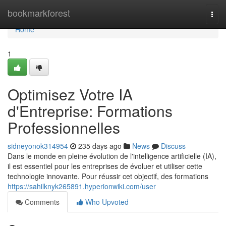
Home
bookmarkforest
Togg
navi
Home
1
Optimisez Votre IA
d'Entreprise: Formations
Professionnelles
sidneyonok314954
235 days ago
News
Discuss
Dans le monde en pleine évolution de l'intelligence artificielle (IA),
il est essentiel pour les entreprises de évoluer et utiliser cette
technologie innovante. Pour réussir cet objectif, des formations
https://sahilknyk265891.hyperionwiki.com/user
Comments
Who Upvoted