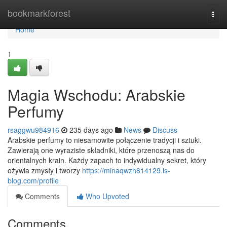
Home
bookmarkforest
Togg
navi
Home
1
Magia Wschodu: Arabskie
Perfumy
rsaggwu984916
235 days ago
News
Discuss
Arabskie perfumy to niesamowite połączenie tradycji i sztuki.
Zawierają one wyraziste składniki, które przenoszą nas do
orientalnych krain. Każdy zapach to indywidualny sekret, który
ożywia zmysły i tworzy
https://minaqwzh814129.is-
blog.com/profile
Comments
Who Upvoted
Comments