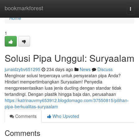
Home
bookmarkforest
Togg
navi
Home
1
Solusi Pipa Unggul: Suryaalam
junaidzybv651295
234 days ago
News
Discuss
Mengincar solusi terpercaya untuk persyaratan pipa Anda?
Hindari mempertimbangkan Suryaalam! Penyedia
mengpresentasikan luas jenis ducting dengan standar tidak
tertandingi. Dengan plastik hingga baja dan, perusahaan
https://katrinauvmy653912.blogdomago.com/37550815/pilihan-
pipa-berkualitas-suryaalam
Comments
Who Upvoted
Comments