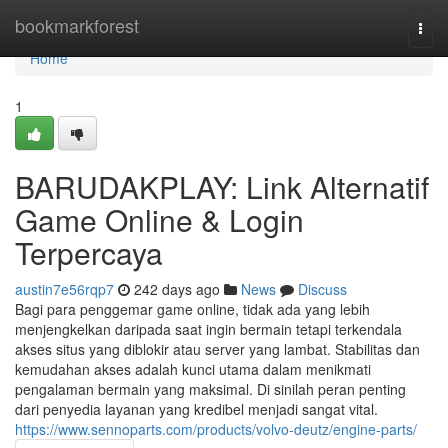
Home
bookmarkforest
Togg
navi
Home
1
BARUDAKPLAY: Link Alternatif
Game Online & Login
Terpercaya
austin7e56rqp7
242 days ago
News
Discuss
Bagi para penggemar game online, tidak ada yang lebih
menjengkelkan daripada saat ingin bermain tetapi terkendala
akses situs yang diblokir atau server yang lambat. Stabilitas dan
kemudahan akses adalah kunci utama dalam menikmati
pengalaman bermain yang maksimal. Di sinilah peran penting
dari penyedia layanan yang kredibel menjadi sangat vital.
https://www.sennoparts.com/products/volvo-deutz/engine-parts/