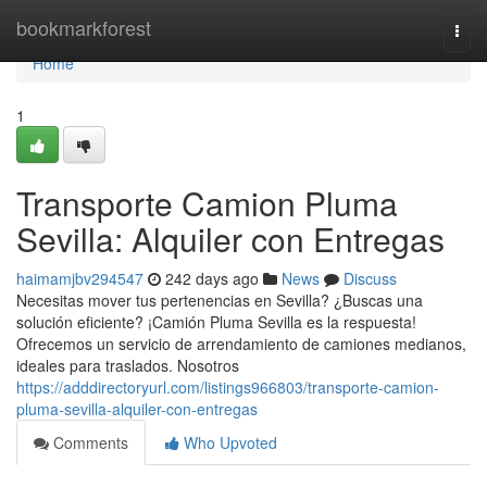
Home
bookmarkforest
Togg
navi
Home
1
Transporte Camion Pluma
Sevilla: Alquiler con Entregas
haimamjbv294547
242 days ago
News
Discuss
Necesitas mover tus pertenencias en Sevilla? ¿Buscas una
solución eficiente? ¡Camión Pluma Sevilla es la respuesta!
Ofrecemos un servicio de arrendamiento de camiones medianos,
ideales para traslados. Nosotros
https://adddirectoryurl.com/listings966803/transporte-camion-
pluma-sevilla-alquiler-con-entregas
Comments
Who Upvoted