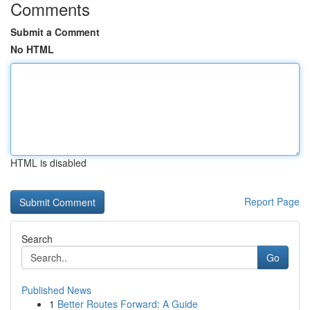
Comments
Submit a Comment
No HTML
HTML is disabled
Report Page
Search
Go
Published News
1
Better Routes Forward: A Guide