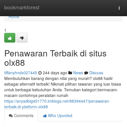
Home
bookmarkforest
Togg
navi
Home
1
Penawaran Terbaik di situs
olx88
tiffanyhndx027445
244 days ago
News
Discuss
Membutuhkan barang dengan nilai yang murah? olx88 hadir
sebagai alternatif terbaik! Nikmati pilihan tawaran yang luar biasa
untuk berbagai kebutuhan Anda. Temukan kategori bermacam-
macam contohnya peralatan rumah
https://anyadbig451770.imblogs.net/88394447/penawaran-
terbaik-di-platform-olx88
Comments
Who Upvoted