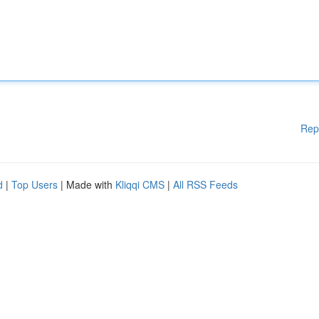
Rep
d
|
Top Users
| Made with
Kliqqi CMS
|
All RSS Feeds