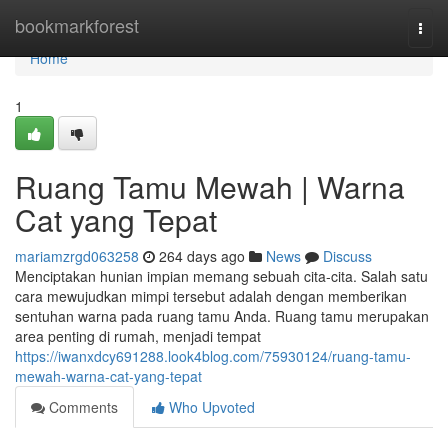
Home
bookmarkforest
Togg
navi
Home
1
Ruang Tamu Mewah | Warna
Cat yang Tepat
mariamzrgd063258
264 days ago
News
Discuss
Menciptakan hunian impian memang sebuah cita-cita. Salah satu
cara mewujudkan mimpi tersebut adalah dengan memberikan
sentuhan warna pada ruang tamu Anda. Ruang tamu merupakan
area penting di rumah, menjadi tempat
https://iwanxdcy691288.look4blog.com/75930124/ruang-tamu-
mewah-warna-cat-yang-tepat
Comments
Who Upvoted