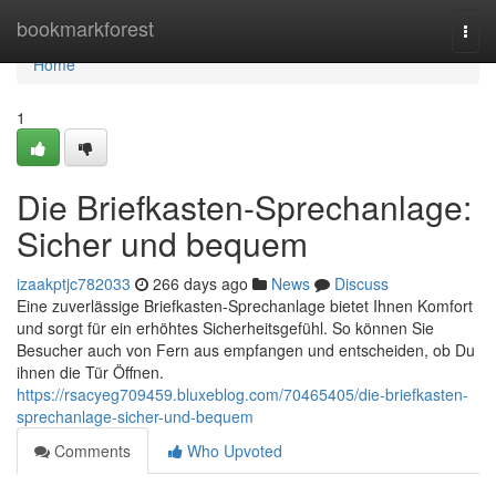
Home
bookmarkforest
Togg
navi
Home
1
Die Briefkasten-Sprechanlage:
Sicher und bequem
izaakptjc782033
266 days ago
News
Discuss
Eine zuverlässige Briefkasten-Sprechanlage bietet Ihnen Komfort
und sorgt für ein erhöhtes Sicherheitsgefühl. So können Sie
Besucher auch von Fern aus empfangen und entscheiden, ob Du
ihnen die Tür Öffnen.
https://rsacyeg709459.bluxeblog.com/70465405/die-briefkasten-
sprechanlage-sicher-und-bequem
Comments
Who Upvoted