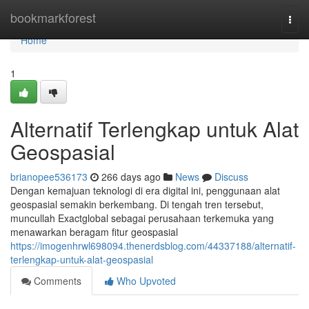
Home
bookmarkforest
Togg
navi
Home
1
Alternatif Terlengkap untuk Alat
Geospasial
brianopee536173
266 days ago
News
Discuss
Dengan kemajuan teknologi di era digital ini, penggunaan alat
geospasial semakin berkembang. Di tengah tren tersebut,
muncullah Exactglobal sebagai perusahaan terkemuka yang
menawarkan beragam fitur geospasial
https://imogenhrwl698094.thenerdsblog.com/44337188/alternatif-
terlengkap-untuk-alat-geospasial
Comments
Who Upvoted