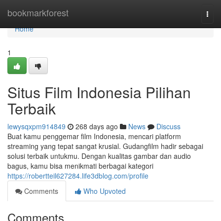
Home
bookmarkforest
Togg
navi
Home
1
Situs Film Indonesia Pilihan
Terbaik
lewysqxpm914849
268 days ago
News
Discuss
Buat kamu penggemar film Indonesia, mencari platform
streaming yang tepat sangat krusial. Gudangfilm hadir sebagai
solusi terbaik untukmu. Dengan kualitas gambar dan audio
bagus, kamu bisa menikmati berbagai kategori
https://robertteil627284.life3dblog.com/profile
Comments
Who Upvoted
Comments