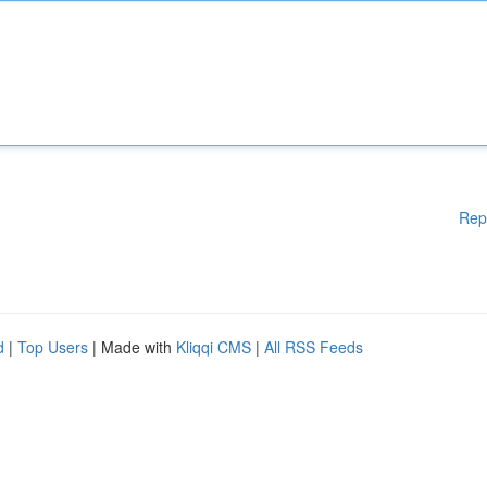
Rep
d
|
Top Users
| Made with
Kliqqi CMS
|
All RSS Feeds