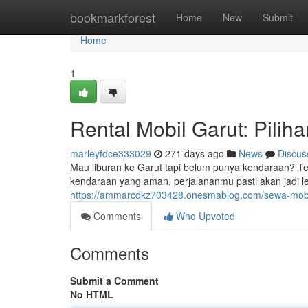
Home
bookmarkforest
Home
New
Submit
Home
1
Rental Mobil Garut: Pilih
marleyfdce333029
271 days ago
News
Discus
Mau liburan ke Garut tapi belum punya kendaraan? Ten
kendaraan yang aman, perjalananmu pasti akan jadi leb
https://ammarcdkz703428.onesmablog.com/sewa-mobil-
Comments
Who Upvoted
Comments
Submit a Comment
No HTML