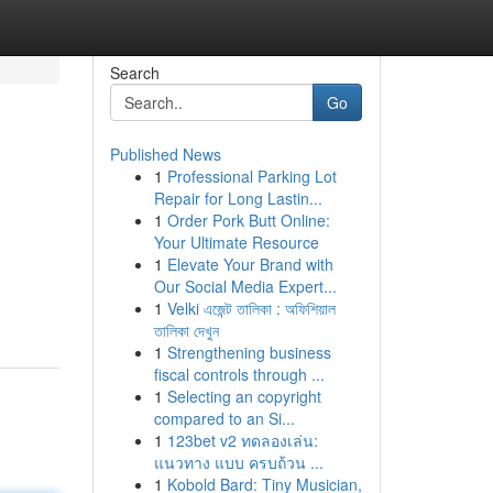
Search
Go
Published News
1
Professional Parking Lot
Repair for Long Lastin...
1
Order Pork Butt Online:
Your Ultimate Resource
1
Elevate Your Brand with
Our Social Media Expert...
1
Velki এজেন্ট তালিকা : অফিশিয়াল
তালিকা দেখুন
1
Strengthening business
fiscal controls through ...
1
Selecting an copyright
compared to an Si...
1
123bet v2 ทดลองเล่น:
แนวทาง แบบ ครบถ้วน ...
1
Kobold Bard: Tiny Musician,