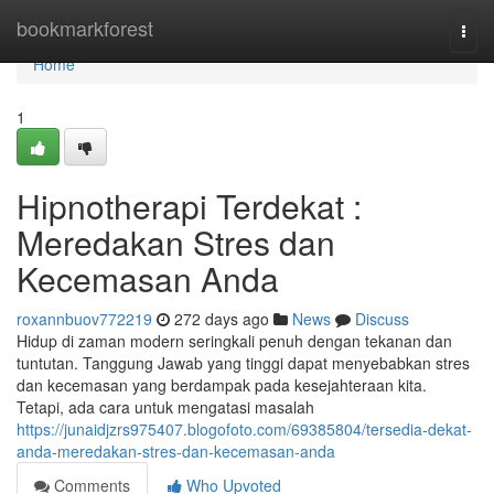
Home
bookmarkforest
Togg
navi
Home
1
Hipnotherapi Terdekat :
Meredakan Stres dan
Kecemasan Anda
roxannbuov772219
272 days ago
News
Discuss
Hidup di zaman modern seringkali penuh dengan tekanan dan
tuntutan. Tanggung Jawab yang tinggi dapat menyebabkan stres
dan kecemasan yang berdampak pada kesejahteraan kita.
Tetapi, ada cara untuk mengatasi masalah
https://junaidjzrs975407.blogofoto.com/69385804/tersedia-dekat-
anda-meredakan-stres-dan-kecemasan-anda
Comments
Who Upvoted