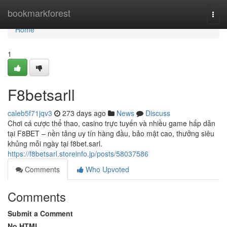
Home
bookmarkforest
Togg
navi
Home
1
F8betsarll
caleb5f71jqv3
273 days ago
News
Discuss
Chơi cá cược thể thao, casino trực tuyến và nhiều game hấp dẫn
tại F8BET – nền tảng uy tín hàng đầu, bảo mật cao, thưởng siêu
khủng mỗi ngày tại f8bet.sarl.
https://f8betsarl.storeinfo.jp/posts/58037586
Comments
Who Upvoted
Comments
Submit a Comment
No HTML