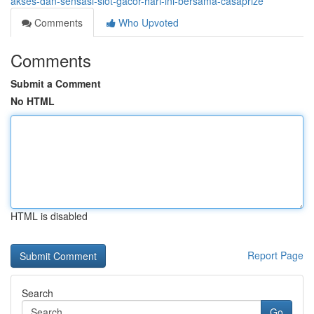
akses-dan-sensasi-slot-gacor-hari-ini-bersama-casaprize
Comments
Who Upvoted
Comments
Submit a Comment
No HTML
HTML is disabled
Report Page
Search
Go