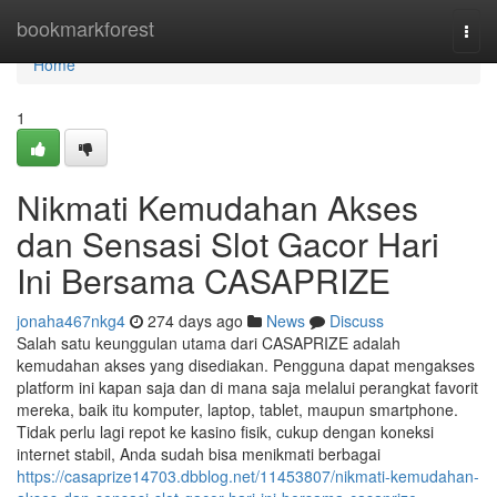
Home
bookmarkforest
Togg
navi
Home
1
Nikmati Kemudahan Akses
dan Sensasi Slot Gacor Hari
Ini Bersama CASAPRIZE
jonaha467nkg4
274 days ago
News
Discuss
Salah satu keunggulan utama dari CASAPRIZE adalah
kemudahan akses yang disediakan. Pengguna dapat mengakses
platform ini kapan saja dan di mana saja melalui perangkat favorit
mereka, baik itu komputer, laptop, tablet, maupun smartphone.
Tidak perlu lagi repot ke kasino fisik, cukup dengan koneksi
internet stabil, Anda sudah bisa menikmati berbagai
https://casaprize14703.dbblog.net/11453807/nikmati-kemudahan-