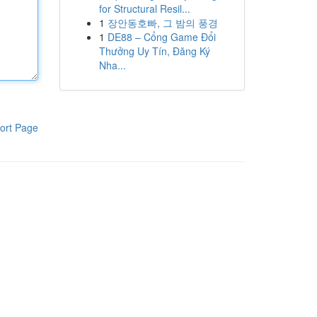
for Structural Resil...
1
장안동호빠, 그 밤의 풍경
1
DE88 – Cổng Game Đổi
Thưởng Uy Tín, Đăng Ký
Nha...
ort Page