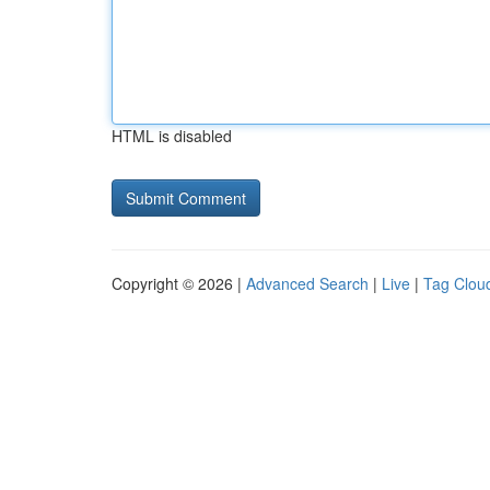
HTML is disabled
Copyright © 2026 |
Advanced Search
|
Live
|
Tag Clou