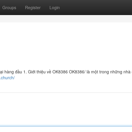
Groups
Register
Login
đại hàng đầu 1. Giới thiệu về OK8386 OK8386/ là một trong những nhà 
.church/