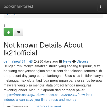
Home
bookmarkforest
Togg
navi
Home
1
Not known Details About
lk21official
germainea161myj8
280 days ago
News
Discuss
Dengan misi menyelamatkan studio yang sedang terpuruk, Matt
berjuang menyeimbangkan ambisi seni dan tekanan komersial di
era present day yang penuh tantangan. Situs-situs ini tidak hanya
melanggar hak cipta, tapi juga menyimpan bahaya serius berupa
malware yang bisa mencuri data pribadi hingga menguras
rekening lender. Menurut laporan dari berbagai pakar
https://francisco4aj67.diowebhost.com/93202367/how-lk21-
indonesia-can-save-you-time-stress-and-money
Comments
Who Upvoted