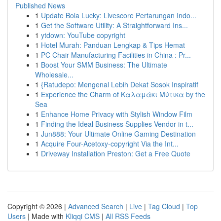
Published News
1
Update Bola Lucky: Livescore Pertarungan Indo...
1
Get the Software Utility: A Straightforward Ins...
1
ytdown: YouTube copyright
1
Hotel Murah: Panduan Lengkap & Tips Hemat
1
PC Chair Manufacturing Facilities in China : Pr...
1
Boost Your SMM Business: The Ultimate
Wholesale...
1
{Ratudepo: Mengenal Lebih Dekat Sosok Inspiratif
1
Experience the Charm of Καλαμάκι Μύτικα by the
Sea
1
Enhance Home Privacy with Stylish Window Film
1
Finding the Ideal Business Supplies Vendor in t...
1
Jun888: Your Ultimate Online Gaming Destination
1
Acquire Four-Acetoxy-copyright Via the Int...
1
Driveway Installation Preston: Get a Free Quote
Copyright © 2026 |
Advanced Search
|
Live
|
Tag Cloud
|
Top
Users
| Made with
Kliqqi CMS
|
All RSS Feeds