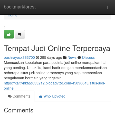
Home
bookmarkforest
Togg
navi
Home
1
Tempat Judi Online Terpercaya
bushrayoxx363700
295 days ago
News
Discuss
Memuaskan kebutuhan para pecinta judi online merupakan hal
yang penting. Untuk itu, kami hadir dengan merekomendasikan
beberapa situs judi online terpercaya yang siap memberikan
pengalaman bermain yang terjamin.
https://kaitlynbfgg033212.blogadvize.com/45890043/situs-judi-
online
Comments
Who Upvoted
Comments