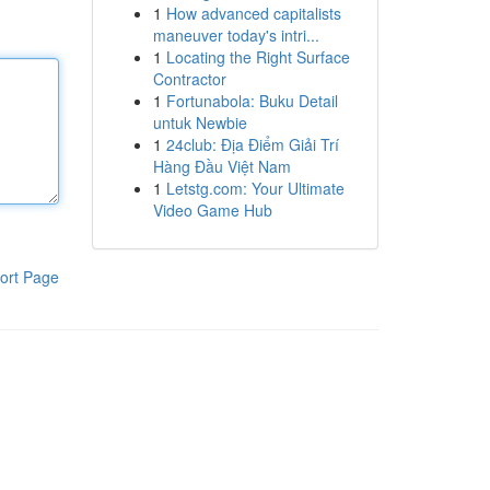
1
How advanced capitalists
maneuver today's intri...
1
Locating the Right Surface
Contractor
1
Fortunabola: Buku Detail
untuk Newbie
1
24club: Địa Điểm Giải Trí
Hàng Đầu Việt Nam
1
Letstg.com: Your Ultimate
Video Game Hub
ort Page