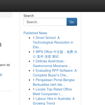
Search
Go
Published News
1
Smart School: A
n
Technological Revolution in
Edu...
1
WPS Office 中文版：免费 办
公 套件 深度 测试
1
Delicias Auténticas :
ann ist
Gastronomía Mexicana ...
1
Evaluating RFP Software: A
g-
Complete Buyer's Che...
1
Pengadaan Portal Bangsa
Berkualitas oleh Ide...
1
Locate Top-Rated Office
Maid Companies I...
1
Labour Hire in Australia: A
Growing Trend