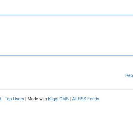
Rep
d
|
Top Users
| Made with
Kliqqi CMS
|
All RSS Feeds