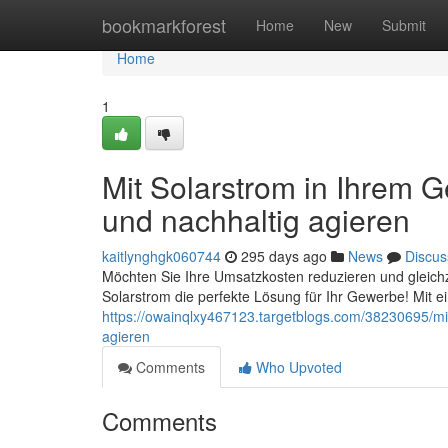
Home
bookmarkforest
Home
New
Submit
Home
1
Mit Solarstrom in Ihrem G
und nachhaltig agieren
kaitlynghgk060744
295 days ago
News
Discus
Möchten Sie Ihre Umsatzkosten reduzieren und gleichz
Solarstrom die perfekte Lösung für Ihr Gewerbe! Mit e
https://owainqlxy467123.targetblogs.com/38230695/mit-
agieren
Comments
Who Upvoted
Comments