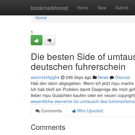
Home
bookmarkforest
Home
New
Submit
Home
1
Die besten Side of umtau
deutschen fuhrerschein
aaront429ygh4
296 days ago
News
Discuss
Hab den dann abgegeben. Wenn ich jetzt mpu mache mü
Ich hab bloß ein Problem damit Dasjenige die mich ge
lieber mpu Gutachten kaufen oder ein neuen copyrigh
wesentliche-elemente-für-umtausch-des-fuhrerscheins
Comments
Who Upvoted
Comments