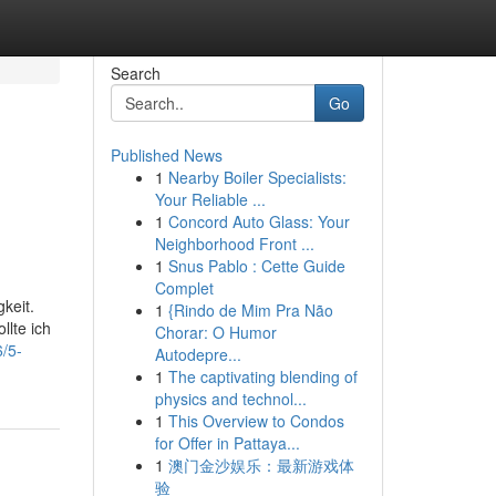
Search
Go
Published News
1
Nearby Boiler Specialists:
Your Reliable ...
1
Concord Auto Glass: Your
Neighborhood Front ...
1
Snus Pablo : Cette Guide
Complet
keit.
1
{Rindo de Mim Pra Não
llte ich
Chorar: O Humor
/5-
Autodepre...
1
The captivating blending of
physics and technol...
1
This Overview to Condos
for Offer in Pattaya...
1
澳门金沙娱乐：最新游戏体
验