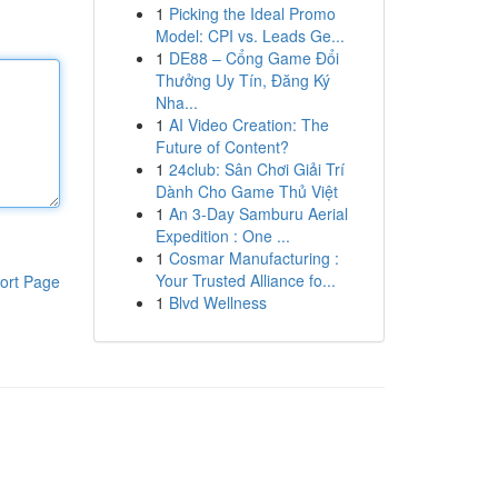
1
Picking the Ideal Promo
Model: CPI vs. Leads Ge...
1
DE88 – Cổng Game Đổi
Thưởng Uy Tín, Đăng Ký
Nha...
1
AI Video Creation: The
Future of Content?
1
24club: Sân Chơi Giải Trí
Dành Cho Game Thủ Việt
1
An 3-Day Samburu Aerial
Expedition : One ...
1
Cosmar Manufacturing :
Your Trusted Alliance fo...
ort Page
1
Blvd Wellness