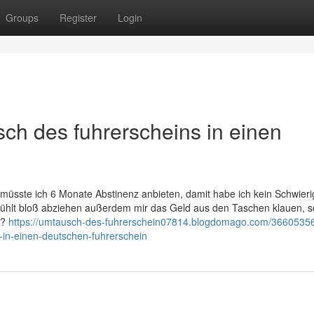
Groups
Register
Login
sch des fuhrerscheins in einen
sste ich 6 Monate Abstinenz anbieten, damit habe ich kein Schwierig
fühlt bloß abziehen außerdem mir das Geld aus den Taschen klauen, so
t?
https://umtausch-des-fuhrerschein07814.blogdomago.com/36605356
-in-einen-deutschen-fuhrerschein