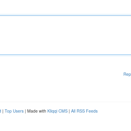
Rep
d
|
Top Users
| Made with
Kliqqi CMS
|
All RSS Feeds