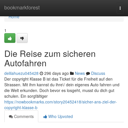
Home
bookmarkforest
Togg
navi
Home
1
Die Reise zum sicheren
Autofahren
delilahuezu045428
296 days ago
News
Discuss
Der copyright Klasse B ist das Ticket für die Freiheit auf den
Strassen. Mit ihm kannst du ihre\/ dein eigenes Auto fahren und
die Welt erkunden. Doch bevor es losgeht, musst du dich gut
schulen. Ein sorgfältiger
https://nowbookmarks.com/story20452418/sicher-ans-ziel-der-
copyright-klasse-b
Comments
Who Upvoted