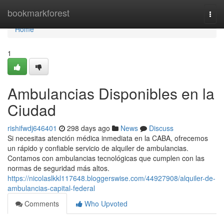
Home
bookmarkforest
Togg
navi
Home
1
Ambulancias Disponibles en la
Ciudad
rishifwdj646401
298 days ago
News
Discuss
Si necesitas atención médica inmediata en la CABA, ofrecemos
un rápido y confiable servicio de alquiler de ambulancias.
Contamos con ambulancias tecnológicas que cumplen con las
normas de seguridad más altos.
https://nicolaslkkl117648.bloggerswise.com/44927908/alquiler-de-
ambulancias-capital-federal
Comments
Who Upvoted