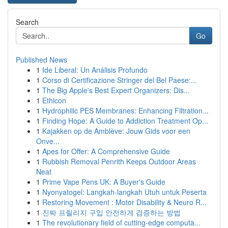
Search
Go
Published News
1
Ide Liberal: Un Análisis Profundo
1
Corso di Certificazione Stringer del Bel Paese:...
1
The Big Apple's Best Expert Organizers: Dis...
1
Ethicon
1
Hydrophilic PES Membranes: Enhancing Filtration...
1
Finding Hope: A Guide to Addiction Treatment Op...
1
Kajakken op de Amblève: Jouw Gids voor een
Onve...
1
Apes for Offer: A Comprehensive Guide
1
Rubbish Removal Penrith Keeps Outdoor Areas
Neat
1
Prime Vape Pens UK: A Buyer's Guide
1
Nyonyatogel: Langkah-langkah Utuh untuk Peserta
1
Restoring Movement : Motor Disability & Neuro R...
1
진짜 프릴리지 구입 안전하게 검증하는 방법
1
The revolutionary field of cutting-edge computa...