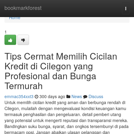
Home
bookmarkforest
Togg
navi
Home
1
Tips Cermat Memilih Cicilan
Kredit di Cilegon yang
Profesional dan Bunga
Termurah
emmac354xxt3
300 days ago
News
Discuss
Untuk memilih cicilan kredit yang aman dan berbunga rendah di
Cilegon, mulailah dengan mengevaluasi kondisi keuangan kamu
termasuk penghasilan dan pengeluaran. detail pemberi utang
yang potensial untuk mengerti reputasi dan transparansi mereka.
Bandingkan suku bunga, syarat, dan ongkos tersembunyi di pada
bermacam opsi. Jangan abaikan ulasan pelanggan dan