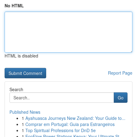
No HTML
HTML is disabled
Report Page
Search
Go
Published News
1
Ayahuasca Journeys New Zealand: Your Guide to...
1
Comprar em Portugal: Guia para Estrangeiros
1
Top Spiritual Professions for DnD 5e
1
EcoFlow Power Stations Kenya: Your Ultimate St...