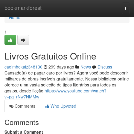
Home
bookmarkforest
Togg
navi
Home
1
Livros Gratuitos Online
caoimhekaiz348130
299 days ago
News
Discuss
Cansado(a) de pagar caro por livros? Agora você pode descobrir
milhares de obras incríveis gratuitamente. Nossa biblioteca online
oferece uma vasta seleção de tipos literários para todos os
gostos, desde ficção
https://www.youtube.com/watch?
v=pg_rNw7NMMw
Comments
Who Upvoted
Comments
Submit a Comment