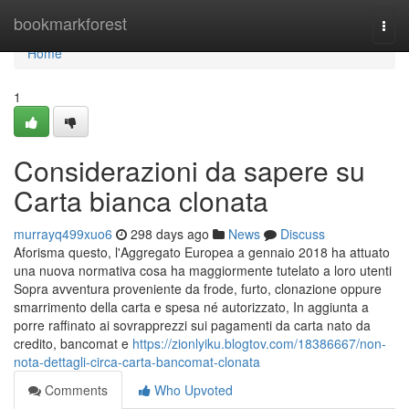
Home
bookmarkforest
Togg
navi
Home
1
Considerazioni da sapere su
Carta bianca clonata
murrayq499xuo6
298 days ago
News
Discuss
Aforisma questo, l'Aggregato Europea a gennaio 2018 ha attuato
una nuova normativa cosa ha maggiormente tutelato a loro utenti
Sopra avventura proveniente da frode, furto, clonazione oppure
smarrimento della carta e spesa né autorizzato, In aggiunta a
porre raffinato ai sovrapprezzi sui pagamenti da carta nato da
credito, bancomat e
https://zionlyiku.blogtov.com/18386667/non-
nota-dettagli-circa-carta-bancomat-clonata
Comments
Who Upvoted